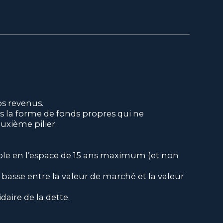
 vos revenus.
s la forme de fonds propres qui ne
uxième pilier.
uble en l’espace de 15 ans maximum (et non
basse entre la valeur de marché et la valeur
daire de la dette.
ment et sous réserve de confirmation par votre