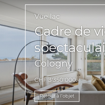
Vue lac
Cadre de vi
spectaculai
Cologny
CHF 3'350'000.-
Retour à l'objet