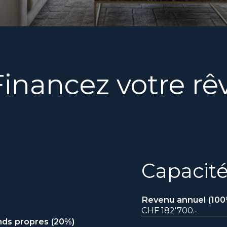
Financez votre rêv
Capacité
Revenu annuel (100
CHF 182'700.-
ds propres (
20
%)