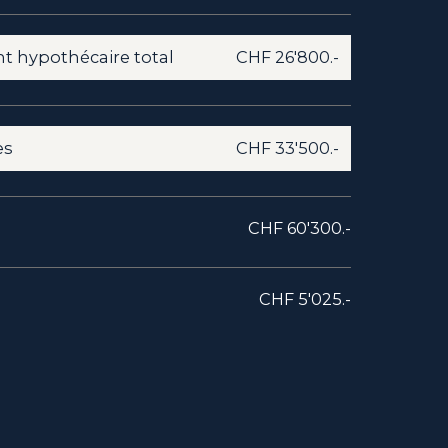
 hypothécaire total
CHF 26'800.-
es
CHF 33'500.-
CHF 60'300.-
CHF 5'025.-