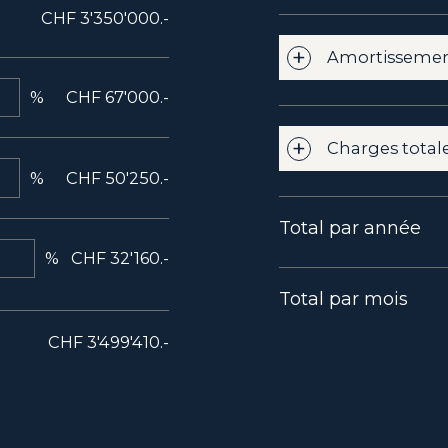
CHF 3'350'000.-
Amortissement
%
CHF 67'000.-
Charges total
%
CHF 50'250.-
Total par année
%
CHF 32'160.-
Total par mois
CHF 3'499'410.-