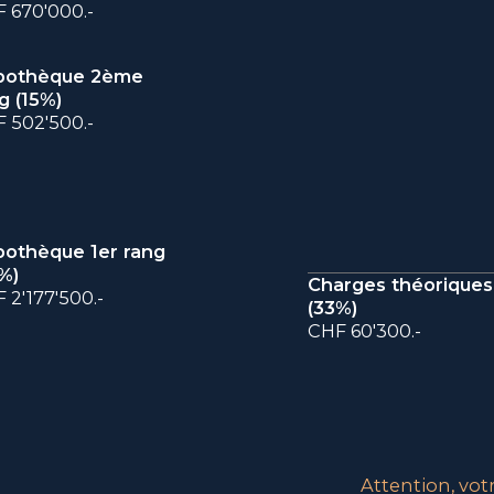
 670'000.-
pothèque 2ème
g (
15
%)
 502'500.-
othèque 1er rang
%)
Charges théoriques
 2'177'500.-
(
33
%)
CHF 60'300.-
Attention, vot