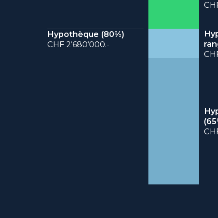
CHF
Hy
Hypothèque (
80
%)
ran
CHF 2'680'000.-
CHF
Hyp
(
65
CHF