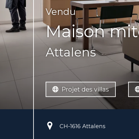
Vendu
Maison mi
Attalens
Projet des villas
CH-
1616 Attalens