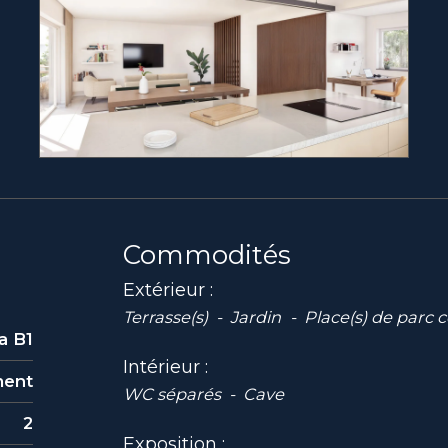
Commodités
Extérieur
Terrasse(s)
Jardin
Place(s) de parc c
la B1
Intérieur
ment
WC séparés
Cave
2
Exposition