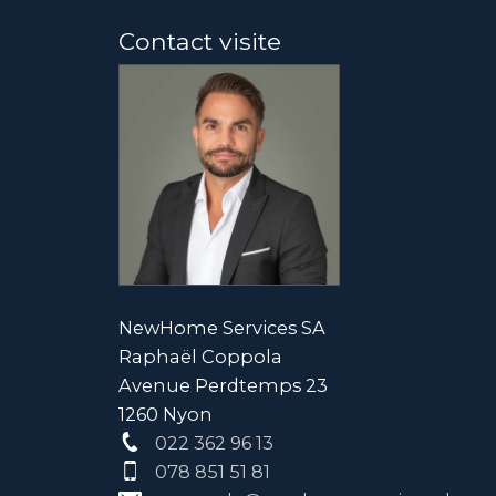
Contact visite
NewHome Services SA
Raphaël Coppola
Avenue Perdtemps 23
1260 Nyon
022 362 96 13
078 851 51 81