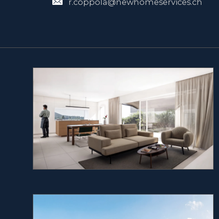
r.coppola@newhomeservices.ch