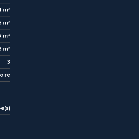
1 m²
6 m²
6 m³
8 m²
3
toire
c
-e(s)