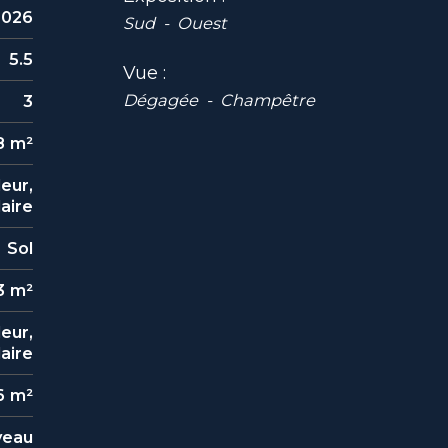
2026
Sud
Ouest
5.5
Vue
Dégagée
Champêtre
3
8 m²
eur,
aire
Sol
3 m²
eur,
aire
6 m²
veau