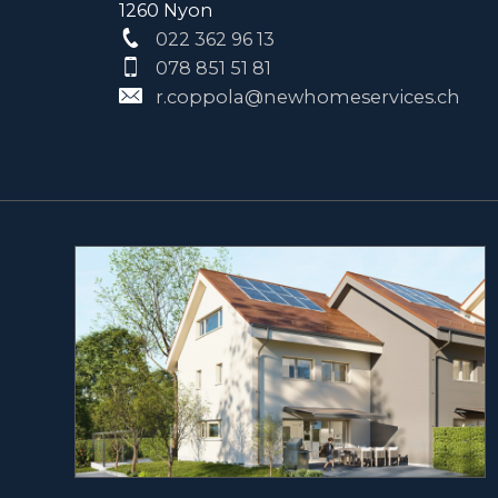
1260 Nyon
022 362 96 13
078 851 51 81
r.coppola@newhomeservices.ch