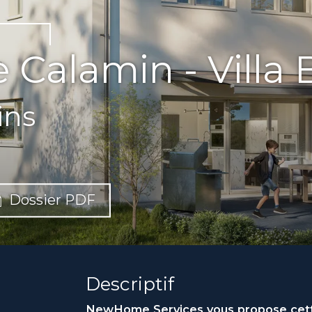
e Calamin - Villa 
ins
Dossier PDF
Descriptif
NewHome Services vous propose cette 