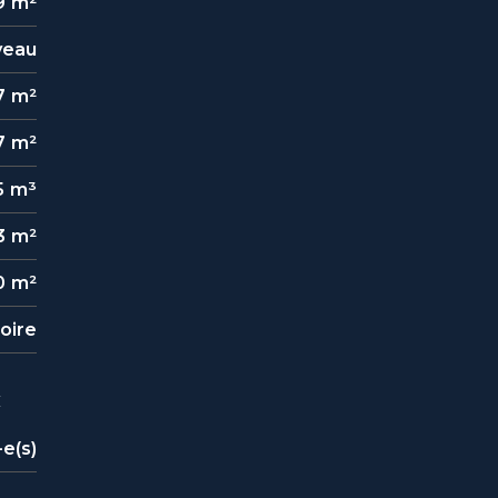
9 m²
veau
7 m²
7 m²
5 m³
3 m²
0 m²
toire
c
-e(s)