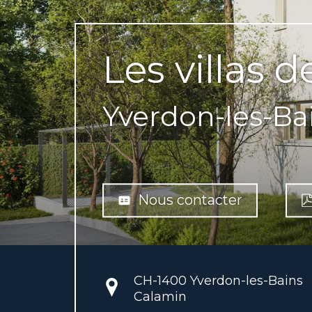
Les villas d
Yverdon-les-Ba
Nous contacter
CH-
1400 Yverdon-les-Bains
Calamin