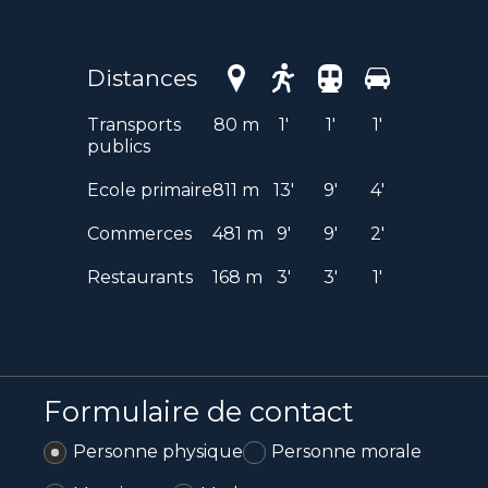
Distances
Transports
80 m
1'
1'
1'
publics
Ecole primaire
811 m
13'
9'
4'
Commerces
481 m
9'
9'
2'
Restaurants
168 m
3'
3'
1'
Formulaire de contact
Personne physique
Personne morale