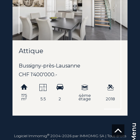
Attique
Bussigny-près-Lausanne
CHF 1'400'000.-
175
4ème
m²
5.5
2
étage
2018
Menu
®
Logiciel Immomig
2004-2026 par IMMOMIG SA | Tous droits