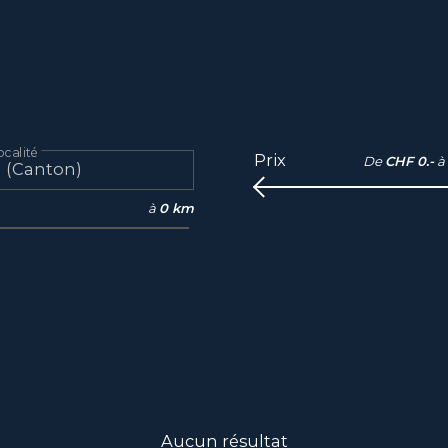
calité
Prix
De
CHF 0.-
à
à
0 km
Aucun résultat